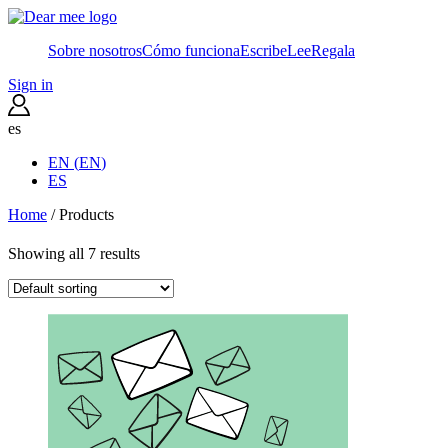
Sobre nosotros
Cómo funciona
Escribe
Lee
Regala
Sign in
es
EN
(
EN
)
ES
Home
/ Products
Showing all 7 results