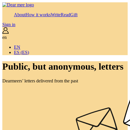
About
How it works
Write
Read
Gift
Sign in
en
EN
ES
(
ES
)
Public, but anonymous, letters
Dearmeers’ letters delivered from the past