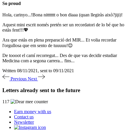
So proud
Hola, carinyo...!Bona nittttttt o bon diaaa (quan llegiràs això?jiji)!
Aquest mini escrit només pretén ser un recordatori de lo bé que ho
estàs fent!!!💖
Ara que estàs en plena preparació del MIR... Et volia recordar
l'orgullosa que em sento de tuuuuu!😌
De toooot el camí recorregut... Des de que vas decidir estudiar
Medicina com a segona carrera... fins
...
Written 08/11/2021, sent to 09/11/2021
Previous
Next
Letters already sent to the future
117
Earn money with us
Contact us
Newsletter